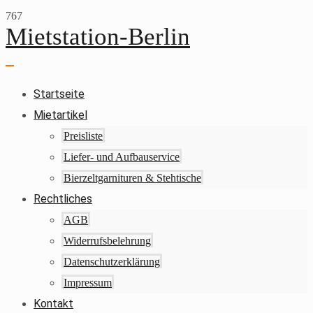
Skip
Mietstation-Berlin
to
content
Main
Menu
Startseite
Mietartikel
Preisliste
Liefer- und Aufbauservice
Bierzeltgarnituren & Stehtische
Rechtliches
AGB
Widerrufsbelehrung
Datenschutzerklärung
Impressum
Kontakt