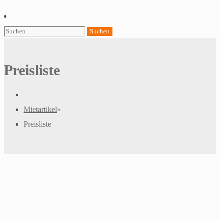
Search
Suchen
nach:
Preisliste
Mietartikel
»
Preisliste